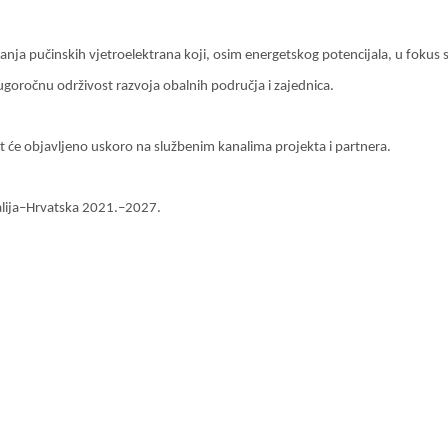
ranja pučinskih vjetroelektrana koji, osim energetskog potencijala, u fokus s
ugoročnu održivost razvoja obalnih područja i zajednica.
t će objavljeno uskoro na službenim kanalima projekta i partnera.
talija–Hrvatska 2021.–2027.