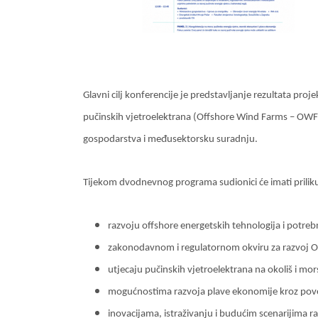
Glavni cilj konferencije je predstavljanje rezultata p
pučinskih vjetroelektrana (Offshore Wind Farms – OWF)
gospodarstva i međusektorsku suradnju.
Tijekom dvodnevnog programa sudionici će imati prilik
razvoju offshore energetskih tehnologija i potreb
zakonodavnom i regulatornom okviru za razvoj 
utjecaju pučinskih vjetroelektrana na okoliš i mo
mogućnostima razvoja plave ekonomije kroz povez
inovacijama, istraživanju i budućim scenarijima r