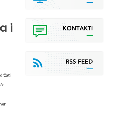
a i
držati
ače.
e
tner