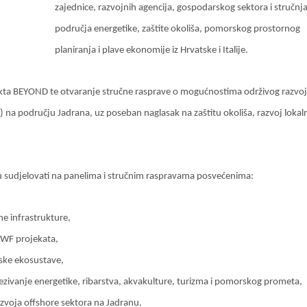
zajednice, razvojnih agencija, gospodarskog sektora i stručnja
područja energetike, zaštite okoliša, pomorskog prostornog
planiranja i plave ekonomije iz Hrvatske i Italije.
rojekta BEYOND te otvaranje stručne rasprave o mogućnostima održivog razvo
 na području Jadrana, uz poseban naglasak na zaštitu okoliša, razvoj lokal
u sudjelovati na panelima i stručnim raspravama posvećenima:
ne infrastrukture,
OWF projekata,
rske ekosustave,
ivanje energetike, ribarstva, akvakulture, turizma i pomorskog prometa,
azvoja offshore sektora na Jadranu.