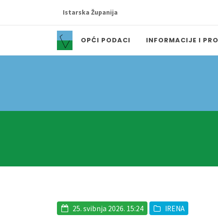
Istarska Županija
OPĆI PODACI
INFORMACIJE I PR
25. svibnja 2026. 15:24
IRENA