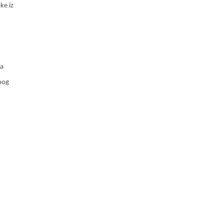
ke iz
ja
nog