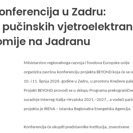
nferencija u Zadru:
 pučinskih vjetroelektran
omije na Jadranu
Ministarstvo regionalnoga razvoja i fondova Europske unije
organizira završnu konferenciju projekta BEYOND koja će se o
10. i 11. lipnja 2026. godine u Zadru, u prostoru Kneževe pal
Projekt BEYOND provodi se u sklopu Programa prekograničn
suradnje Interreg Italija–Hrvatska 2021.–2027., a vodeći par
projekta je IRENA – Istarska Regionalna Energetska Agencija.
Konferencija će okupiti predstavnike institucija, znanstvene