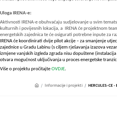
Uloga I
RENA
-e:
Aktivnosti I
RENA
-e
obuhvaćaju sudjelovanje u svim temats
kulturnih i povijesnih lokacija, a IRENA će projektnom team
energetskih zajednica te će osigurati potrebne inpute za r
IRENA će koordinirati dvije pilot akcije – za smanjenje utj
zajednice u Gradu Labinu (s ciljem rješavanja izazova veza
izmjene vanjskih izgleda zgrada nisu dopuštene (instalacija
otvara mogućnost uključivanja u proces energetske tranzici
Više o projektu pročitajte
OVDJE
.
Informacije i projekti
HERCULES-CE - 