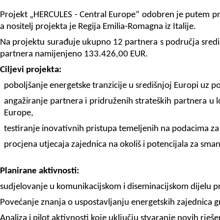
Projekt „HERCULES - Central Europe“ odobren je putem prog
a nositelj projekta je Regija Emilia-Romagna iz Italije.
Na projektu surađuje ukupno 12 partnera s područja sredi
partnera namijenjeno 133.426,00 EUR.
Ciljevi projekta:
poboljšanje energetske tranzicije u središnjoj Europi uz p
angažiranje partnera i pridruženih strateških partnera u 
Europe,
testiranje inovativnih pristupa temeljenih na podacima za
procjena utjecaja zajednica na okoliš i potencijala za sm
Planirane aktivnosti:
sudjelovanje u komunikacijskom i diseminacijskom dijelu p
Povećanje znanja o uspostavljanju energetskih zajednica 
Analiza i pilot aktivnosti koje uključju stvaranje novih rje