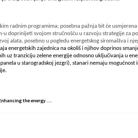
kim radnim programima; posebna pažnja bit će usmjerena na
-u doprinijeti svojom stručnošću u razvoju strategije za po
azvoj alata, posebno u pogledu energetskog siromaštva i nj
ecaja energetskih zajednica na okoliš i njihov doprinos sma
nih uz tranziciju zelene energije odnosno uključivanja u en
 panela u starogradskoj jezgri), stanari nemaju mogućnost i
je.
Enhancing the energy …