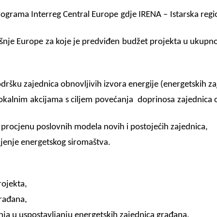
rama Interreg Central Europe gdje IRENA – Istarska region
šnje Europe za koje je predviđen budžet projekta u ukupn
odršku zajednica obnovljivih izvora energije (energetskih z
lokalnim akcijama s ciljem povećanja doprinosa zajednica ob
 procjenu poslovnih modela novih i postojećih zajednica,
anjenje energetskog siromaštva.
rojekta,
građana,
šenja u uspostavljanju energetskih zajednica građana.