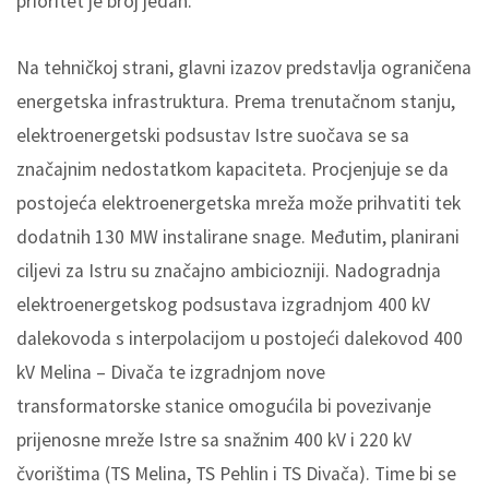
prioritet je broj jedan.
Na tehničkoj strani, glavni izazov predstavlja ograničena
energetska infrastruktura. Prema trenutačnom stanju,
elektroenergetski podsustav Istre suočava se sa
značajnim nedostatkom kapaciteta. Procjenjuje se da
postojeća elektroenergetska mreža može prihvatiti tek
dodatnih 130 MW instalirane snage. Međutim, planirani
ciljevi za Istru su značajno ambiciozniji. Nadogradnja
elektroenergetskog podsustava izgradnjom 400 kV
dalekovoda s interpolacijom u postojeći dalekovod 400
kV Melina – Divača te izgradnjom nove
transformatorske stanice omogućila bi povezivanje
prijenosne mreže Istre sa snažnim 400 kV i 220 kV
čvorištima (TS Melina, TS Pehlin i TS Divača). Time bi se