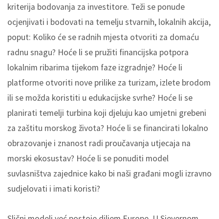
kriterija bodovanja za investitore. Teži se ponude
ocjenjivati i bodovati na temelju stvarnih, lokalnih akcija,
poput: Koliko će se radnih mjesta otvoriti za domaću
radnu snagu? Hoće li se pružiti financijska potpora
lokalnim ribarima tijekom faze izgradnje? Hoće li
platforme otvoriti nove prilike za turizam, izlete brodom
ili se možda koristiti u edukacijske svrhe? Hoće li se
planirati temelji turbina koji djeluju kao umjetni grebeni
za zaštitu morskog života? Hoće li se financirati lokalno
obrazovanje i znanost radi proučavanja utjecaja na
morski ekosustav? Hoće li se ponuditi model
suvlasništva zajednice kako bi naši građani mogli izravno
sudjelovati i imati koristi?
Slični modeli već postoje diljem Europe. U Sjevernom