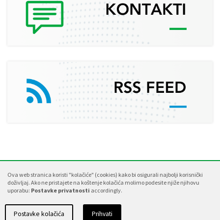
Ova web stranica koristi "kolačiće" (cookies) kako bi osigurali najbolji korisnički
doživljaj.
Ako ne pristajete na koštenje kolačića molimo podesite njiže njihovu
Postavke privatnosti
/
Izjava o pristupačnosti
uporabu:
Postavke privatnosti
accordingly.
Copyrights © 2020 Istarska županija
Postavke kolačića
Prihvati