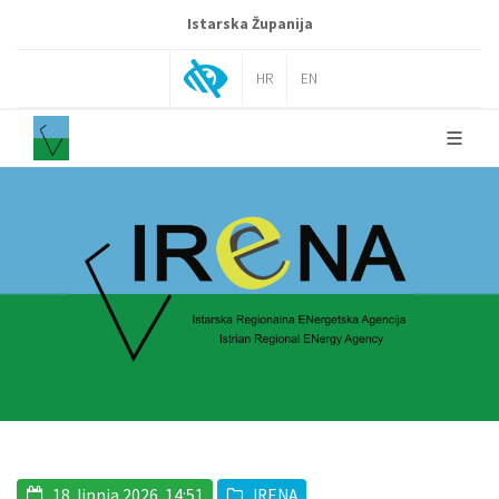
Istarska Županija
HR
EN
18. lipnja 2026. 14:51
IRENA