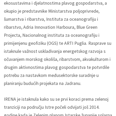
ekosustavima i djelatnostima plavog gospodarstva, a
okupio je predstavnike Ministarstva poljoprivrede,
šumarstva i ribarstva, Instituta za oceanografiju i
ribarstvo, Adria Innovation Harboura, Blue Green
Projecta, Nacionalnog instituta za oceanografiju i
primijenjenu geofiziku (OGS) te ARTI Puglia. Rasprave su
istaknule važnost usklađivanja energetskog razvoja s
očuvanjem morskog okoliša, ribarstvom, akvakulturom i
drugim aktivnostima plavog gospodarstva te potvrdile
potrebu za nastavkom međusektorske suradnje u
planiranju budućih projekata na Jadranu.
IRENA je istaknula kako su se prvi koraci prema zelenoj
tranziciji na području Istre počeli odvijati još 2014.
godine kada je Zelenim planom Istarske županije solarna