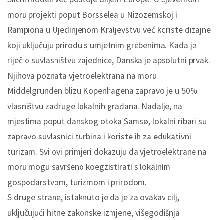
moru projekti poput Borsselea u Nizozemskoj i
Rampiona u Ujedinjenom Kraljevstvu već koriste dizajne
koji uključuju prirodu s umjetnim grebenima. Kada je
riječ o suvlasništvu zajednice, Danska je apsolutni prvak.
Njihova poznata vjetroelektrana na moru
Middelgrunden blizu Kopenhagena zapravo je u 50%
vlasništvu zadruge lokalnih građana. Nadalje, na
mjestima poput danskog otoka Samsø, lokalni ribari su
zapravo suvlasnici turbina i koriste ih za edukativni
turizam. Svi ovi primjeri dokazuju da vjetroelektrane na
moru mogu savršeno koegzistirati s lokalnim
gospodarstvom, turizmom i prirodom.
S druge strane, istaknuto je da je za ovakav cilj,
uključujući hitne zakonske izmjene, višegodišnja