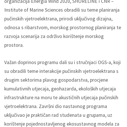
organizacija Energia Wind 2020, SHORELINE i CNR –
Institute of Marine Sciences obradili su teme planiranja
pučinskih vjetroelektrana, prirodi uključivog dizajna,
odnosa s ribarstvom, morskog prostornog planiranja te
razvoja scenarija za održivo korištenje morskog
prostora.
Važan doprinos programu dali su i stručnjaci OGS-a, koji
su obradili teme interakcije pučinskih vjetroelektrana s
drugim sektorima plavog gospodarstva, procjene
kumulativnih utjecaja, geohazarda, ekoloških utjecaja
infrastrukture na moru te akustičnih utjecaja pučinskih
vjetroelektrana. Završni dio nastavnog programa
uključivao je praktičan rad studenata u grupama, uz
korištenje pojednostavljenog ekosustavnog modela za