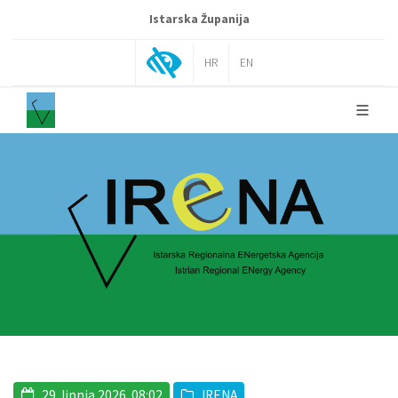
Istarska Županija
HR
EN
29. lipnja 2026. 08:02
IRENA