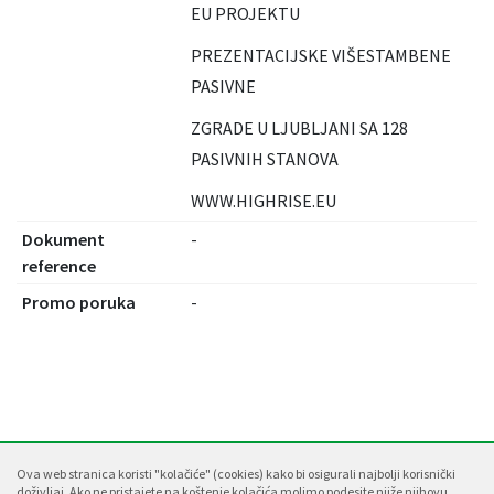
EU PROJEKTU
PREZENTACIJSKE VIŠESTAMBENE
PASIVNE
ZGRADE U LJUBLJANI SA 128
PASIVNIH STANOVA
WWW.HIGHRISE.EU
Dokument
-
reference
Promo poruka
-
Ova web stranica koristi "kolačiće" (cookies) kako bi osigurali najbolji korisnički
doživljaj.
Ako ne pristajete na koštenje kolačića molimo podesite njiže njihovu